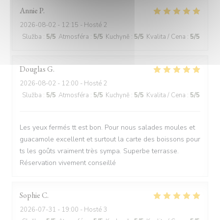
Annie
P
2026-08-02
- 12:15 - Hosté 2
Služba
:
5
/5
Atmosféra
:
5
/5
Kuchyně
:
5
/5
Kvalita / Cena
:
5
/5
Douglas
G
2026-08-02
- 12:00 - Hosté 2
Služba
:
5
/5
Atmosféra
:
5
/5
Kuchyně
:
5
/5
Kvalita / Cena
:
5
/5
Les yeux fermés tt est bon. Pour nous salades moules et
guacamole excellent et surtout la carte des boissons pour
ts les goûts vraiment très sympa. Superbe terrasse.
Réservation vivement conseillé
Sophie
C
2026-07-31
- 19:00 - Hosté 3