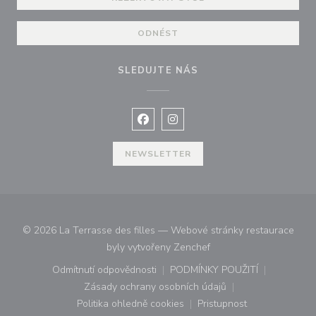
ODNÉST
SLEDUJTE NÁS
Facebook ((otevře se v novém okně
Instagram ((otevře se v nové
NEWSLETTER
© 2026 La Terrasse des filles — Webové stránky restaurace
((otevře se v novém okn
byly vytvořeny
Zenchef
Odmítnutí odpovědnosti
PODMÍNKY POUŽITÍ
((otevře se v novém okně))
((otevře se v novém o
Zásady ochrany osobních údajů
((otevře se v novém okně))
Politika ohledně cookies
Pristupnost
((otevře se v novém okně))
((otevře se v novém o