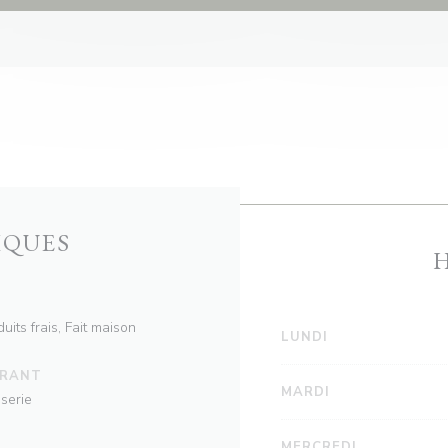
IQUES
uits frais, Fait maison
LUNDI
URANT
MARDI
serie
MERCREDI