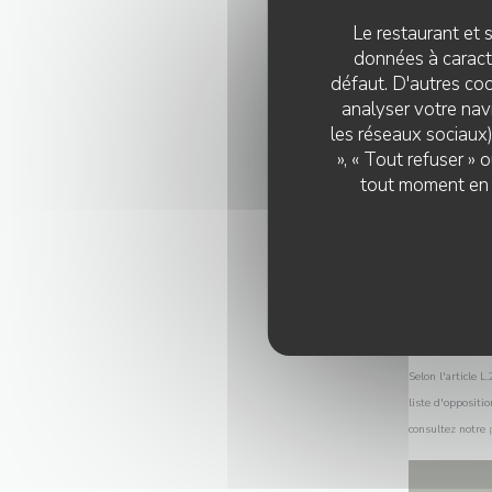
Le restaurant et s
données à caractè
défaut. D'autres coo
analyser votre navi
les réseaux sociaux)
», « Tout refuser »
tout moment en c
Selon l'article 
liste d'oppositi
consultez notre