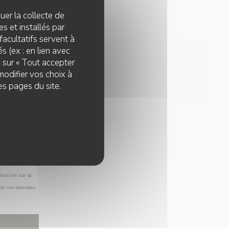
quer la collecte de
s et installés par
facultatifs servent à
s (ex : en lien avec
z sur « Tout accepter
modifier vos choix à
es pages du site.
nscrire sur la
 de vos données,