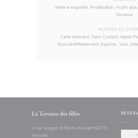
Vente à emporter, Privatisation, Accès aux 
Terrasse
MOYENS DE PAI
Carte bancaire, Sans Contact, Apple Pa
Eurocard/Mastercard, Espèces, Visa, Ame
La Terrasse des filles
RÉSER
1 rue Jacques et Pierre Wissant 62179
((ouvre une nouvelle fenêtre))
Wissant