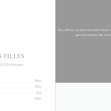
Pour afficher la carte interactive Waze,
peuvent collecter des donn
 FILLES
((ouvre une nouvelle fenêtre))
 62179 Wissant
Non
Non
Oui
Non