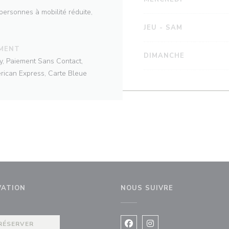
personnes à mobilité réduite,
JEU
-
SAM
EMENT
DIMANCHE
y, Paiement Sans Contact,
rican Express, Carte Bleue
VATION
NOUS SUIVRE
RÉSERVER
Facebook ((ouvre une nouvel
Instagram ((ouvre une 