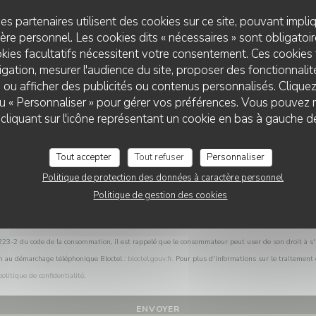
Vous désirez nous contacter ?
es partenaires utilisent des cookies sur ce site, pouvant impli
Remplissez le formulaire ci-dessous !
re personnel. Les cookies dits « nécessaires » sont obligatoire
kies facultatifs nécessitent votre consentement. Ces cookies 
gation, mesurer l'audience du site, proposer des fonctionnalité
 ou afficher des publicités ou contenus personnalisés. Clique
 ou « Personnaliser » pour gérer vos préférences. Vous pouvez 
liquant sur l'icône représentant un cookie en bas à gauche d
Tout accepter
Tout refuser
Personnaliser
Politique de protection des données à caractère personnel
Politique de gestion des cookies
L.223-2 du code de la consommation, il est rappelé que le consommateur peut user de son droit à s'i
on au démarchage téléphonique Bloctel :
bloctel.gouv.fr
. Pour plus d'informations sur le traitement
politique de confidentialité
.