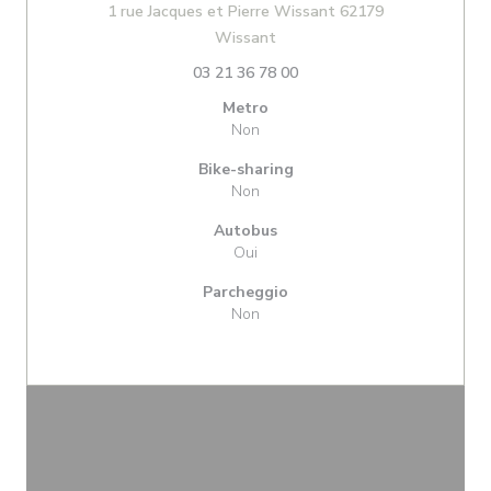
1 rue Jacques et Pierre Wissant 62179
((apre una nuova finestra))
Wissant
03 21 36 78 00
Metro
Non
Bike-sharing
Non
Autobus
Oui
Parcheggio
Non