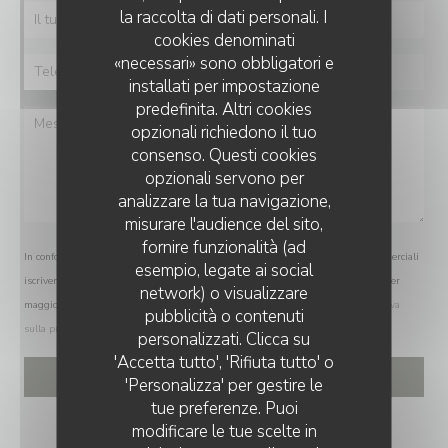
la raccolta di dati personali. I
cookies denominati
«necessari» sono obbligatori e
installati per impostazione
predefinita. Altri cookies
opzionali richiedono il tuo
consenso. Questi cookies
opzionali servono per
analizzare la tua navigazione,
misurare l'audience del sito,
fornire funzionalità (ad
In conformità al Codice del Consumo, hai il diritto di opporti alle chiamate commerciali
esempio, legate ai social
iscrivendoti al Registro Pubblico delle Opposizioni:
registrodelleopposizioni.it
. Per
network) o visualizzare
maggiori informazioni sul trattamento dei tuoi dati, consulta la nostra
informativa
pubblicità o contenuti
sulla privacy
.
personalizzati. Clicca su
'Accetta tutto', 'Rifiuta tutto' o
'Personalizza' per gestire le
tue preferenze. Puoi
modificare le tue scelte in