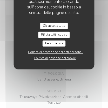
qualsiasi momento cliccando
sull'icona del cookie in basso a
sinistra delle pagine del sito.
Ok, accetta tutto
INFORMAZIONI
PRATICHE
Rifiuta tutti i cookie
Personalizza
CUCINA
Politica di protezione dei dati personali
Burger, Insalate, Cozze, Pizza, Fresco, Fatto in
Politica di gestione dei cookie
casa
TIPOLOGIA
Bar Brasserie, Birreria
SERVIZI
Takeaways, Privatizzazione, Accesso disabili,
Terrazzo