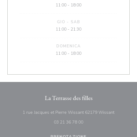
11:00 - 18:00
GIO
-
SAB
11:00 - 21:30
DOMENICA
11:00 - 18:00
La Terrasse des filles
((apre una n
1 rue Jacques et Pierre Wissant 62179 Wissant
03 21 36 78 00