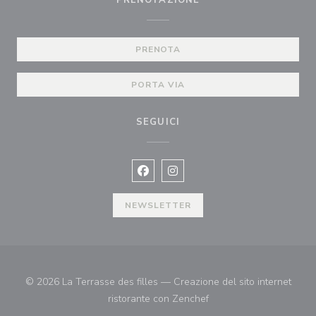
PRENOTAZIONE
PRENOTA
PORTA VIA
SEGUICI
Facebook ((apre una nuova finestra)
Instagram ((apre una nuova fi
NEWSLETTER
© 2026 La Terrasse des filles — Creazione del sito internet
((apre una nuova finestr
ristorante con
Zenchef