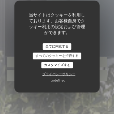
当サイトはクッキーを利用し
ております。お客様自身でク
ッキー利用の設定および管理
ができます。
バーブラッセリー
•
WISSANT
La Terrasse des filles
全てに同意する
すべてのクッキーを拒否する
予約
カスタマイズする
プライバシーポリシー
取り除く
undefined