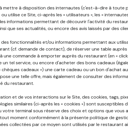
 à mettre à disposition des internautes (c'est-à-dire à toute
ou utilise ce Site, ci-après les « utilisateurs », les « internaute
te des informations permettant de découvrir l'activité du restau
si que ses actualités, ou encore des avis laissés par des clie
 des fonctionnalités et/ou informations permettant aux utilis
urant (cf. demande de contact), de réserver une table auprès
à une commande à emporter auprès du restaurant (en « click a
 un tel service, ou encore d'acheter des bons cadeaux (égal
« chèques cadeaux ») une carte cadeau ou un bon d'achat au
opose une telle offre, mais également de consulter des informa
ité du restaurant.
ation et de vos interactions sur le Site, des cookies, tags, pix
ogies similaires (ci-après les « cookies ») sont susceptibles d
u votre terminal sous réserve des choix et options que vous 
tout moment conformément à la présente politique de gestio
ées collectées par ce moyen sont utilisés par le restaurant a