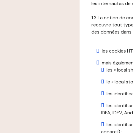
les internautes de 
1.3 La notion de co
recouvre tout type 
des données dans le
les cookies HT
mais également
les « local 
le « local s
les identifi
les identifi
IDFA, IDFV, Andr
les identifi
appareil) ;