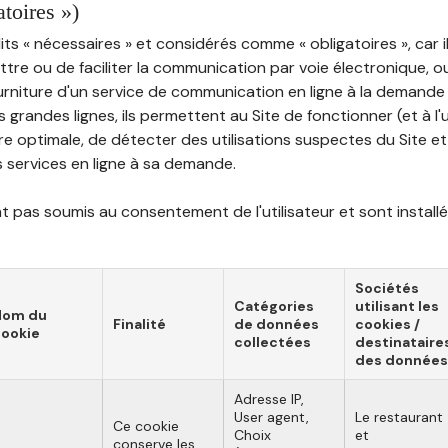
atoires »)
ts « nécessaires » et considérés comme « obligatoires », car il
tre ou de faciliter la communication par voie électronique, 
ourniture d'un service de communication en ligne à la demand
les grandes lignes, ils permettent au Site de fonctionner (et à l'
e optimale, de détecter des utilisations suspectes du Site et 
ns services en ligne à sa demande.
 pas soumis au consentement de l'utilisateur et sont installé
Sociétés
Catégories
utilisant les
Nom du
Finalité
de données
cookies /
ookie
collectées
destinataire
des données
Adresse IP,
User agent,
Le restaurant
Ce cookie
Choix
et
conserve les