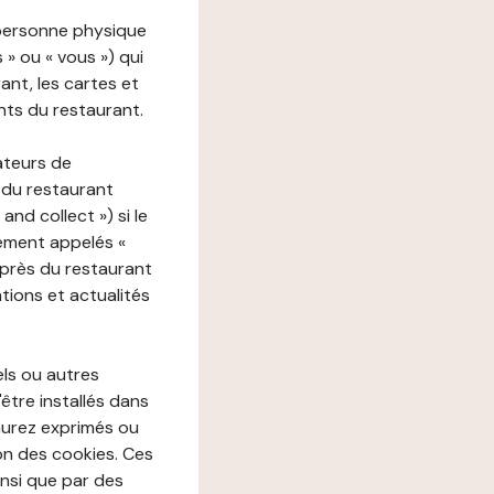
 personne physique
s » ou « vous ») qui
rant, les cartes et
nts du restaurant.
ateurs de
 du restaurant
nd collect ») si le
ement appelés «
près du restaurant
tions et actualités
els ou autres
'être installés dans
aurez exprimés ou
n des cookies. Ces
insi que par des