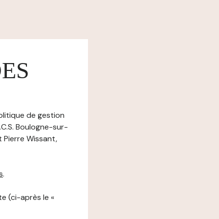
DES
olitique de gestion
.C.S. Boulogne-sur-
 Pierre Wissant,
s
.
e (ci-après le «