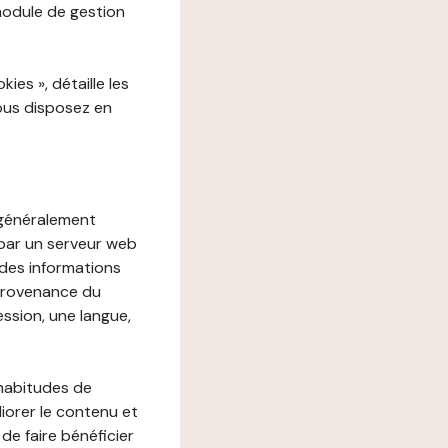
 module de gestion
es », détaille les
vous disposez en
, généralement
 par un serveur web
r des informations
 provenance du
ession, une langue,
 habitudes de
liorer le contenu et
 de faire bénéficier