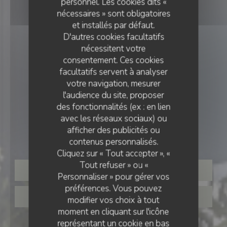
personnel. Les cookies dits «
nécessaires » sont obligatoires
et installés par défaut.
D'autres cookies facultatifs
nécessitent votre
consentement. Ces cookies
facultatifs servent à analyser
votre navigation, mesurer
l'audience du site, proposer
des fonctionnalités (ex : en lien
BAR BRASSERIE
•
WISSANT
avec les réseaux sociaux) ou
afficher des publicités ou
La Terrasse des filles
contenus personnalisés.
Cliquez sur « Tout accepter », «
Tout refuser » ou «
RÉSERVER
Personnaliser » pour gérer vos
préférences. Vous pouvez
VENTE À EMPORTER
modifier vos choix à tout
moment en cliquant sur l'icône
représentant un cookie en bas