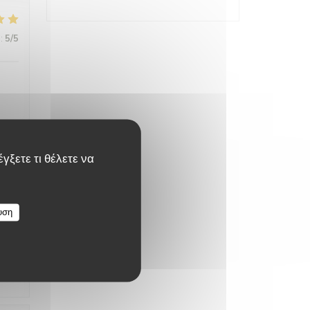
:
5
/5
γξετε τι θέλετε να
:
5
/5
υση
:
5
/5