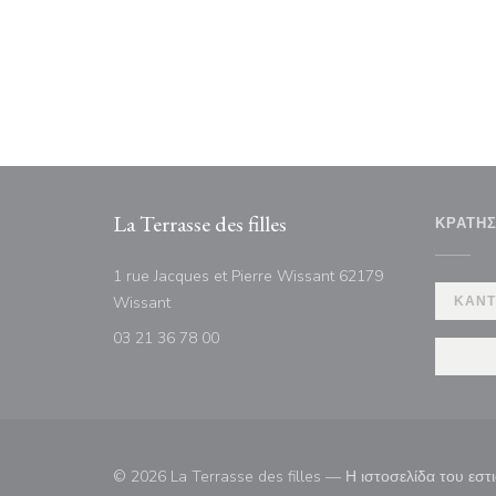
La Terrasse des filles
ΚΡΆΤΗ
1 rue Jacques et Pierre Wissant 62179
((ανοίγει σε νέο παράθυρο))
Wissant
ΚΆΝΤ
03 21 36 78 00
© 2026 La Terrasse des filles — Η ιστοσελίδα του εσ