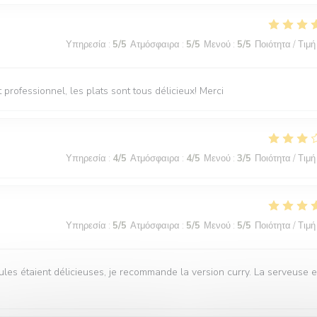
Υπηρεσία
:
5
/5
Ατμόσφαιρα
:
5
/5
Μενού
:
5
/5
Ποιότητα / Τιμή
professionnel, les plats sont tous délicieux! Merci
Υπηρεσία
:
4
/5
Ατμόσφαιρα
:
4
/5
Μενού
:
3
/5
Ποιότητα / Τιμή
Υπηρεσία
:
5
/5
Ατμόσφαιρα
:
5
/5
Μενού
:
5
/5
Ποιότητα / Τιμή
ules étaient délicieuses, je recommande la version curry. La serveuse e