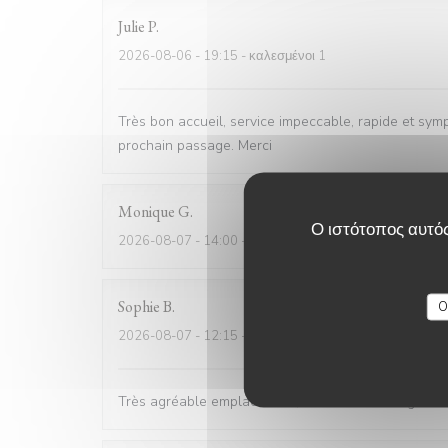
Julie
P
2026-08-06
- 19:15 - καλεσμένοι 1
Très bon accueil, service impeccable, rapide et sym
prochain passage. Merci
Monique
G
Ο ιστότοπος αυτός
2026-08-07
- 14:00 - καλεσμένοι 6
Sophie
B
O
2026-08-07
- 12:15 - καλεσμένοι 4
Très agréable emplacement, nous avons mangé sur la