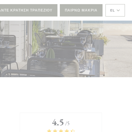
ΆΝΤΕ ΚΡΆΤΗΣΗ ΤΡΑΠΕΖΙΟΎ
ΠΑΊΡΝΩ ΜΑΚΡΙΆ
EL
4.5
/5