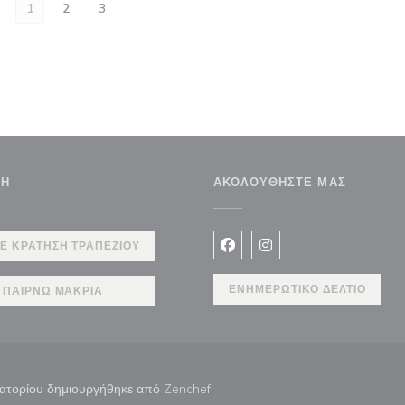
1
2
3
ΣΗ
ΑΚΟΛΟΥΘΉΣΤΕ ΜΑΣ
Ε ΚΡΆΤΗΣΗ ΤΡΑΠΕΖΙΟΎ
Facebook ((ανοίγει σε νέο 
Instagram ((ανοίγει σ
ΕΝΗΜΕΡΩΤΙΚΌ ΔΕΛΤΊΟ
ΠΑΊΡΝΩ ΜΑΚΡΙΆ
((ανοίγει σε νέο παράθυρο))
τιατορίου δημιουργήθηκε από
Zenchef