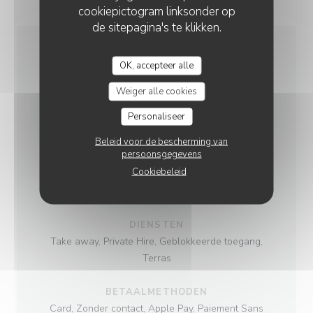
cookiepictogram linksonder op
de sitepagina's te klikken.
ALGEMENE INFORMATIE
OK, accepteer alle
Weiger alle cookies
KEUKEN
Personaliseer
Burger, Salads, mosselen, Pizza, vers product,
Eigengemaakt
Beleid voor de bescherming van
persoonsgegevens
Cookiebeleid
SOORT BEDRIJF
Bar Brasserie, Brasserie
DIENSTEN
Take away, Private Hire, Geblokkeerde toegang,
Terras
BETAALMETHODEN
Card, Zonder contact, Apple Pay, Paiement Sans