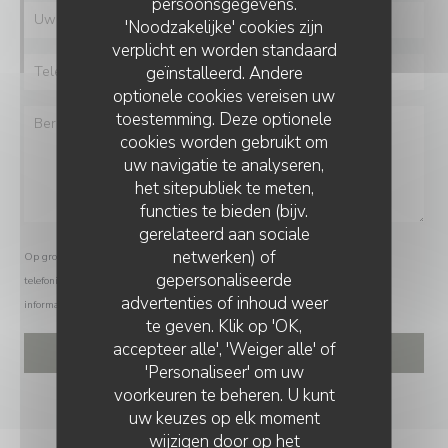
persoonsgegevens.
'Noodzakelijke' cookies zijn
verplicht en worden standaard
geïnstalleerd. Andere
optionele cookies vereisen uw
toestemming. Deze optionele
cookies worden gebruikt om
uw navigatie te analyseren,
het sitepubliek te meten,
functies te bieden (bijv.
gerelateerd aan sociale
netwerken) of
Op grond van de privacywetgeving heeft u het recht om u af te melden voor
gepersonaliseerde
telefonische marketing via het Bel-me-niet Register:
bel-me-niet.nl
. Voor meer
advertenties of inhoud weer
informatie over hoe wij uw gegevens verwerken, zie ons
privacybeleid
.
te geven. Klik op 'OK,
accepteer alle', 'Weiger alle' of
'Personaliseer' om uw
voorkeuren te beheren. U kunt
uw keuzes op elk moment
wijzigen door op het