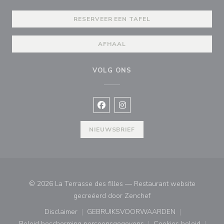
RESERVEER EEN TAFEL
AFHAAL
VOLG ONS
Facebook ((opent in een nieuw vens
Instagram ((opent in een nieu
NIEUWSBRIEF
© 2026 La Terrasse des filles — Restaurant website
((opent in een nieuw ve
gecreëerd door
Zenchef
Disclaimer
GEBRUIKSVOORWAARDEN
((opent in een nieuw venster))
((opent in een nieuw venster
Beleid bescherming persoonsgegevens
Cookies beleid