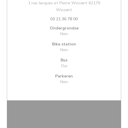
1 rue Jacques et Pierre Wissant 62179
((opent in een nieuw venster)
Wissant
03 21 36 78 00
Ondergrondse
Non
Bike station
Non
Bus
Oui
Parkeren
Non