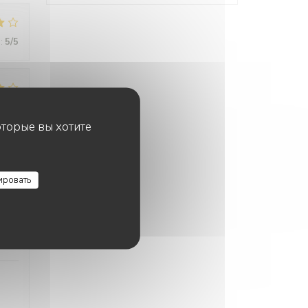
:
5
/5
:
4
/5
оторые вы хотите
:
5
/5
ировать
:
5
/5