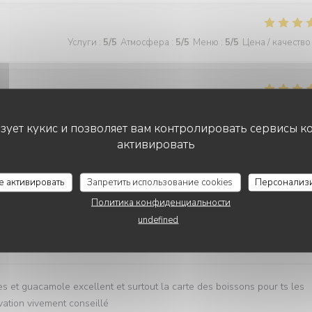
Услуги
:
5
/5
Атмосфера
:
5
/5
Меню
:
5
/5
Цена / качество
Услуги
:
4
/5
Атмосфера
:
4
/5
Меню
:
4
/5
Цена / качество
ьзует кукис и позволяет вам контролировать сервисы к
активировать
Услуги
:
5
/5
Атмосфера
:
5
/5
Меню
:
5
/5
Цена / качество
се активировать
Запретить использование cookies
Персонализ
Политика конфиденциальности
undefined
Услуги
:
5
/5
Атмосфера
:
5
/5
Меню
:
5
/5
Цена / качество
s et guacamole excellent et surtout la carte des boissons pour ts les
vation vivement conseillé