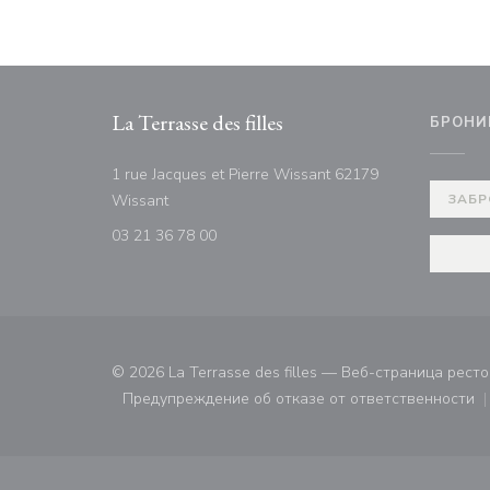
La Terrasse des filles
БРОНИ
1 rue Jacques et Pierre Wissant 62179
((открывается в новом окне))
Wissant
ЗАБР
03 21 36 78 00
© 2026 La Terrasse des filles — Веб-страница рес
Предупреждение об отказе от ответственности
((открывается в новом ок