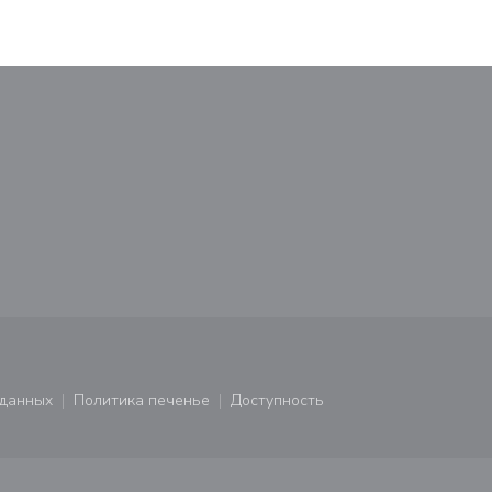
М
новом окне))
тся в новом окне))
 данных
Политика печенье
Доступность
ся в новом окне))
((открывается в новом окне))
((открывается в новом окне))