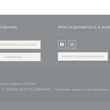
РОВАНИЕ
ПРИСОЕДИНЯЙТЕСЬ К НА
ОНИРОВАТЬ СТОЛИК
Facebook ((открывается в 
Instagram ((открывае
НОВОСТНАЯ РАССЫЛКА
НАВЫНОС
((открывается в новом окне))
торана создана
Zenchef
УСЛОВИЯ ИСПОЛЬЗОВАНИЯ
Политика защиты персональных
не))
((открывается в новом окне))
((открывает