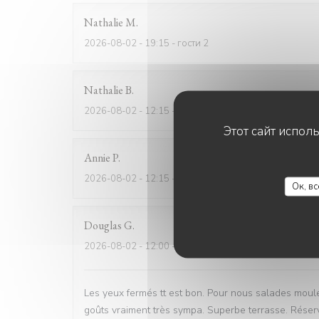
Nathalie
M
2026-08-02
- 19:15 - гости 2
Nathalie
B
2026-08-02
- 12:15 - гости 3
Этот сайт испол
Annie
P
2026-08-02
- 12:15 - гости 2
Ок, в
Douglas
G
2026-08-02
- 12:00 - гости 2
Les yeux fermés tt est bon. Pour nous salades moule
goûts vraiment très sympa. Superbe terrasse. Réser