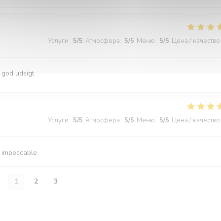
Услуги
:
5
/5
Атмосфера
:
5
/5
Меню
:
5
/5
Цена / качество
 god udsigt.
Услуги
:
5
/5
Атмосфера
:
5
/5
Меню
:
5
/5
Цена / качество
e impeccable
1
2
3