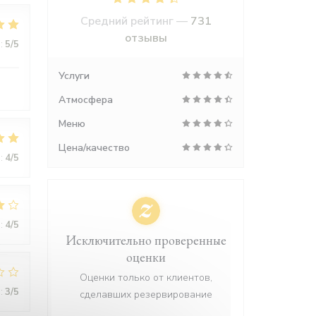
Средний рейтинг —
731
отзывы
:
5
/5
Услуги
Атмосфера
Меню
Цена/качество
:
4
/5
:
4
/5
Исключительно проверенные
оценки
Оценки только от клиентов,
:
3
/5
сделавших резервирование