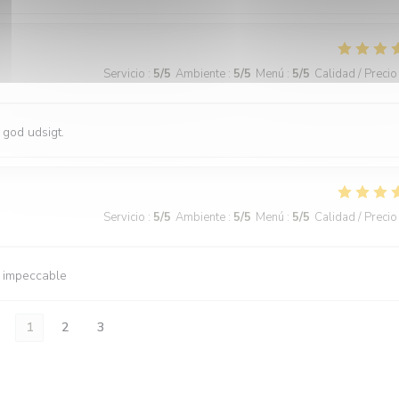
Servicio
:
5
/5
Ambiente
:
5
/5
Menú
:
5
/5
Calidad / Precio
 god udsigt.
Servicio
:
5
/5
Ambiente
:
5
/5
Menú
:
5
/5
Calidad / Precio
e impeccable
1
2
3