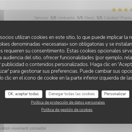
Servicio
:
5
/5
Ambiente
:
5
/5
Menú
:
5
/5
Calidad / Precio
socios utilizan cookies en este sitio, lo que puede implicar la
okies denominadas «necesarias» son obligatorias y se instalan
Servicio
:
4
/5
Ambiente
:
4
/5
Menú
:
4
/5
Calidad / Precio
s requieren su consentimiento. Estas cookies opcionales sirve
a audiencia del sitio, ofrecer funcionalidades (por ejemplo, re
r publicidad o contenidos personalizados. Haga clic en 'Acept
lizar' para gestionar sus preferencias. Puede cambiar sus opci
Servicio
:
5
/5
Ambiente
:
5
/5
Menú
:
5
/5
Calidad / Precio
lic en el icono de cookie en la parte inferior izquierda de las
OK, aceptar todas
Denegar todas las cookies
Personalizar
Servicio
:
5
/5
Ambiente
:
5
/5
Menú
:
5
/5
Calidad / Precio
Política de protección de datos personales
Política de gestión de cookies
s et guacamole excellent et surtout la carte des boissons pour ts les
vation vivement conseillé