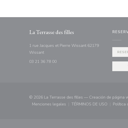
La Terrasse des filles
RESER
1 rue Jacques et Pierre Wissant 62179
((abre en una nueva ventana))
Wissant
RESE
03 21 36 78 00
© 2026 La Terrasse des filles — Creación de página 
Menciones legales
TÉRMINOS DE USO
Política
((abre en una nueva ventana))
((abre en una nueva