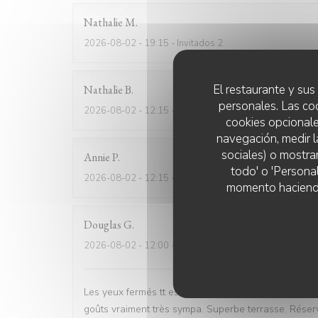
Nathalie
M
2026-08-02
- 19:15 - Invitados 2
El restaurante y sus 
Nathalie
B
personales. Las co
2026-08-02
- 12:15 - Invitados 3
cookies opcionale
navegación, medir l
sociales) o mostra
Annie
P
todo' o 'Persona
2026-08-02
- 12:15 - Invitados 2
momento haciendo c
Douglas
G
2026-08-02
- 12:00 - Invitados 2
Les yeux fermés tt est bon. Pour nous salades moule
goûts vraiment très sympa. Superbe terrasse. Réser