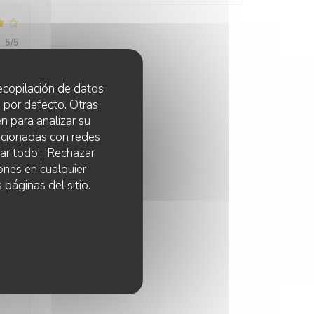
:
5
/5
 recopilación de datos
 por defecto. Otras
:
4
/5
n para analizar su
lacionadas con redes
ar todo', 'Rechazar
ones en cualquier
:
5
/5
 páginas del sitio.
:
5
/5