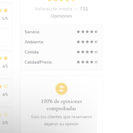
Valoración media —
731
Opiniones
:
5
/5
Servicio
Ambiente
Comida
Calidad/Precio
:
4
/5
:
4
/5
100% de opiniones
comprobadas
Solo los clientes que reservaron
:
3
/5
dejaron su opinión