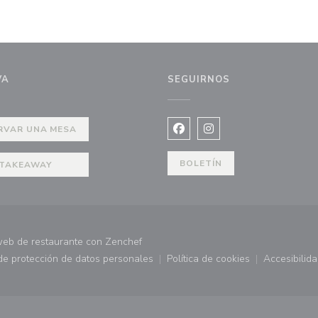
VA
SEGUIRNOS
RVAR UNA MESA
Facebook ((abre en una nuev
Instagram ((abre en u
BOLETÍN
TAKEAWAY
((abre en una nueva ventana))
web de restaurante con
Zenchef
 de protección de datos personales
Política de cookies
Accesibilid
 ventana))
((abre en una nueva ventana))
((abre en una nueva ve
((abr