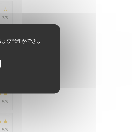
:
3
/5
および管理ができま
:
5
/5
:
4
/5
:
5
/5
:
5
/5