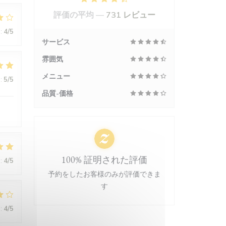
評価の平均 —
731 レビュー
:
4
/5
サービス
雰囲気
メニュー
:
5
/5
品質-価格
100% 証明された評価
:
4
/5
予約をしたお客様のみが評価できま
す
:
4
/5