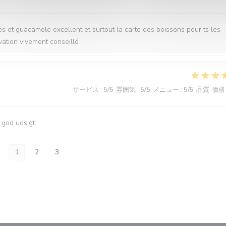
s et guacamole excellent et surtout la carte des boissons pour ts les
vation vivement conseillé
サービス
:
5
/5
雰囲気
:
5
/5
メニュー
:
5
/5
品質-価格
 god udsigt.
1
2
3