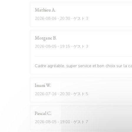
Mathieu
A
2026-08-06
- 20:30 - ゲスト 3
Morgane
B
2026-08-05
- 19:15 - ゲスト 3
Cadre agréable, super service et bon choix sur la c
Imani
W
2026-07-16
- 20:30 - ゲスト 5
Pascal
C
2026-08-05
- 19:00 - ゲスト 7