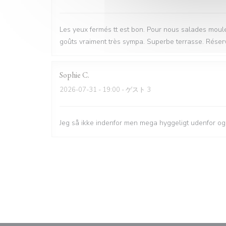
Les yeux fermés tt est bon. Pour nous salades moule
goûts vraiment très sympa. Superbe terrasse. Réser
Sophie
C
2026-07-31
- 19:00 - ゲスト 3
Jeg så ikke indenfor men mega hyggeligt udenfor og