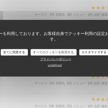
サービス
:
3
/5
雰囲気
:
4
/5
メニュー
:
3
/5
品質-価格
ーを利用しております。お客様自身でクッキー利用の設定
サービス
:
5
/5
雰囲気
:
5
/5
メニュー
:
5
/5
品質-価格
す。
全てに同意する
すべてのクッキーを拒否する
カスタマイズする
プライバシーポリシー
サービス
:
4
/5
雰囲気
:
4
/5
メニュー
:
4
/5
品質-価格
undefined
サービス
:
5
/5
雰囲気
:
5
/5
メニュー
:
5
/5
品質-価格
サービス
:
5
/5
雰囲気
:
5
/5
メニュー
:
5
/5
品質-価格