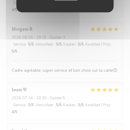
Service
:
4
/5
Atmosfeer
:
4
/5
Keuken
:
4
/5
Kwaliteit / Prijs
:
4
/5
Morgane
B
2026-08-05
- 19:15 - Gasten 3
Service
:
5
/5
Atmosfeer
:
5
/5
Keuken
:
5
/5
Kwaliteit / Prijs
:
5
/5
Cadre agréable, super service et bon choix sur la carte🙂
Imani
W
2026-07-16
- 20:30 - Gasten 5
Service
:
5
/5
Atmosfeer
:
5
/5
Keuken
:
5
/5
Kwaliteit / Prijs
:
4
/5