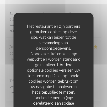
Super moment passé à la terrasse des filles, les moules
étaient délicieuses, je recommande la version curry. La
serveuse est vraiment au top :) Nous reviendrons, c'est
Het restaurant en zijn partners
sûr 🙂
gebruiken cookies op deze
site, wat kan leiden tot de
verzameling van
Julie
P
persoonsgegevens.
'Noodzakelijke' cookies zijn
2026-08-06
- 19:15 - Gasten 1
verplicht en worden standaard
Service
:
5
/5
Atmosfeer
:
5
/5
Keuken
:
5
/5
Kwaliteit / Prijs
:
geïnstalleerd. Andere
5
/5
optionele cookies vereisen uw
toestemming. Deze optionele
cookies worden gebruikt om
Très bon accueil, service impeccable, rapide et
uw navigatie te analyseren,
sympathique. Je recommande vraiment et retiendrais
het sitepubliek te meten,
l'adresse pour mon prochain passage. Merci
functies te bieden (bijv.
gerelateerd aan sociale