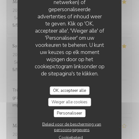
Monique
G
netwerken) of
gepersonaliseerde
2026-08-07
- 14:00 - Gasten 6
advertenties of inhoud weer
Service
:
5
/5
Atmosfeer
:
5
/5
Keuken
:
5
/5
Kwaliteit / Prijs
:
te geven. Klik op 'OK,
5
/5
accepteer alle', 'Weiger alle' of
'Personaliseer' om uw
voorkeuren te beheren. U kunt
Sophie
B
uw keuzes op elk moment
2026-08-07
- 12:15 - Gasten 4
wijzigen door op het
Service
:
5
/5
Atmosfeer
:
5
/5
Keuken
:
5
/5
Kwaliteit / Prijs
:
cookiepictogram linksonder op
5
/5
de sitepagina's te klikken.
Très agréable emplacement, nous avons mangé sur la
OK, accepteer alle
grande terrasse. La cuisine est bonne et le service
Weiger alle cookies
impeccable.
Personaliseer
Beleid voor de bescherming van
Mathieu
A
persoonsgegevens
2026-08-06
- 20:30 - Gasten 3
Cookiebeleid