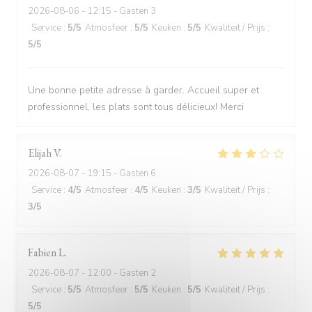
2026-08-06
- 12:15 - Gasten 3
Service
:
5
/5
Atmosfeer
:
5
/5
Keuken
:
5
/5
Kwaliteit / Prijs
:
5
/5
Une bonne petite adresse à garder. Accueil super et
professionnel, les plats sont tous délicieux! Merci
Elijah
V
2026-08-07
- 19:15 - Gasten 6
Service
:
4
/5
Atmosfeer
:
4
/5
Keuken
:
3
/5
Kwaliteit / Prijs
:
3
/5
Fabien
L
2026-08-07
- 12:00 - Gasten 2
Service
:
5
/5
Atmosfeer
:
5
/5
Keuken
:
5
/5
Kwaliteit / Prijs
:
5
/5