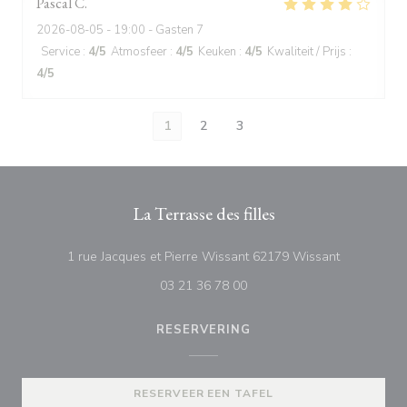
Pascal
C
2026-08-05
- 19:00 - Gasten 7
Service
:
4
/5
Atmosfeer
:
4
/5
Keuken
:
4
/5
Kwaliteit / Prijs
:
4
/5
1
2
3
La Terrasse des filles
((opent in 
1 rue Jacques et Pierre Wissant 62179 Wissant
03 21 36 78 00
RESERVERING
RESERVEER EEN TAFEL