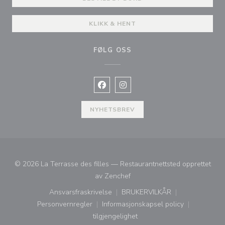
KLIKK & HENT
FØLG OSS
Facebook ((åpner i et nytt vindu))
Instagram ((åpner i et nytt vin
NYHETSBREV
© 2026 La Terrasse des filles — Restaurantnettsted opprettet
((åpner i et nytt vindu))
av
Zenchef
Ansvarsfraskrivelse
BRUKERVILKÅR
((åpner i et nytt vindu))
((åpner i et nytt vindu))
Personvernregler
Informasjonskapsel policy
((åpner i et nytt vindu))
((åpner i et nytt vindu))
tilgjengelighet
((åpner i et nytt vindu))