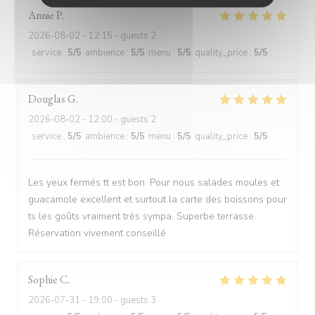
Annie
P
2026-08-02
- 12:15 - guests 2
service
:
5
/5
ambience
:
5
/5
menu
:
5
/5
quality_price
:
5
/5
Douglas
G
2026-08-02
- 12:00 - guests 2
service
:
5
/5
ambience
:
5
/5
menu
:
5
/5
quality_price
:
5
/5
Les yeux fermés tt est bon. Pour nous salades moules et
guacamole excellent et surtout la carte des boissons pour
ts les goûts vraiment très sympa. Superbe terrasse.
Réservation vivement conseillé
Sophie
C
2026-07-31
- 19:00 - guests 3