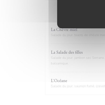
La Chèvre miel
Salade du jour, toasts de chèvre mie
La Salade des filles
Salade du jour, jambon sec Serrano,
balsamique.
L'Océane
Salade du jour, saumon fumé, crevett