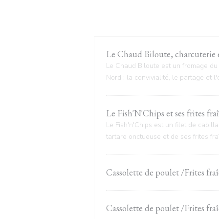
Le Chaud Biloute, charcuterie et
Le Chaud Biloute est un fromage du N
Nord : la convivialité, le partage et l'o
Le Fish'N'Chips et ses frites fra
Le Fish'n'Chips est un filet de cabi
tartare onctueuse et de ses frites f
Cassolette de poulet /Frites fra
Cassolette de poulet /Frites fra