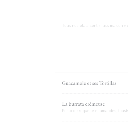
Tous nos plats sont « faits maison » 
Guacamole et ses Tortillas
La burrata crémeuse
Pesto de roquette et amandes, toasts 