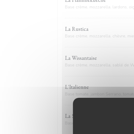
Base crème, mozzarella, lardons, oi
La Rustica
Base crème, mozzarella, chèvre, miel
La Wissantaise
Base crème, mozzarella, sablé de Wi
L'Italienne
Base tomate, jambon Serrano, tomate
La Saumon
Base crème, mozzarella, saumon fumé