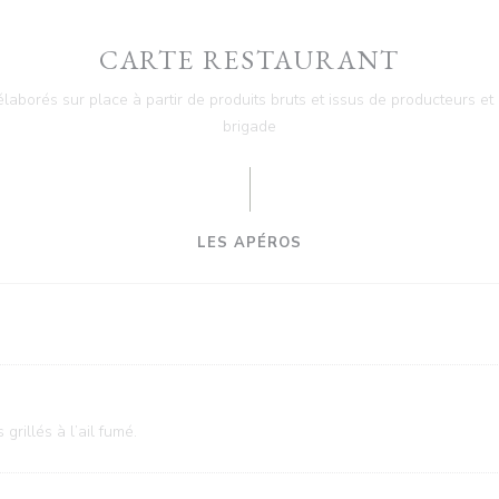
CARTE RESTAURANT
élaborés sur place à partir de produits bruts et issus de producteurs e
brigade
LES APÉROS
grillés à l’ail fumé.