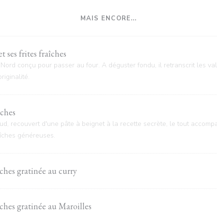
MAIS ENCORE...
 ses frites fraîches
ord conçu pour passer au four. A déguster fondu, il retranscrit les v
riginalité.
îches
llaud, recouvert d'une pâte à beignet à la recette secrète, le tout acco
raîches généreuses.
îches gratinée au curry
îches gratinée au Maroilles