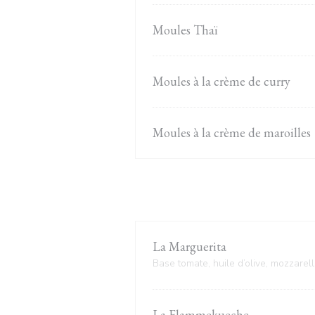
Moules Thaï
Moules à la crème de curry
Moules à la crème de maroilles
La Marguerita
Base tomate, huile d’olive, mozzarell
La Flammekueche