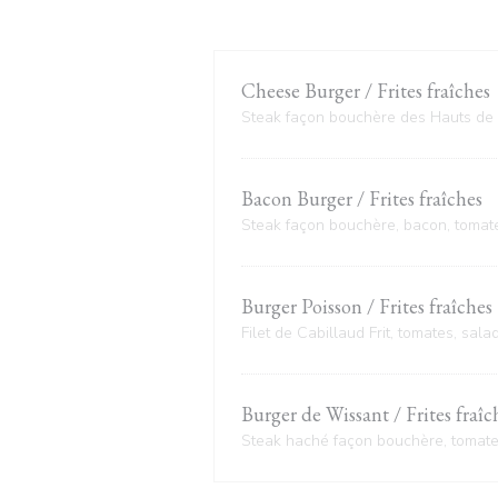
Cheese Burger / Frites fraîches
Steak façon bouchère des Hauts de 
Bacon Burger / Frites fraîches
Steak façon bouchère, bacon, tomate
Burger Poisson / Frites fraîches
Filet de Cabillaud Frit, tomates, sal
Burger de Wissant / Frites fraîc
Steak haché façon bouchère, tomates