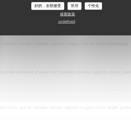
好的，全部接受
禁用
个性化
保密政策
LES SALADES
undefined
l, lardons, tomates cerises, oignons rouges, noix et crème balsamique.
 burrata crèmeuse et pesto vert, tomates séchées, pignons de pin, pa
es roses, avocat, tomates cerises, oignons rouges, citron, aneth, grai