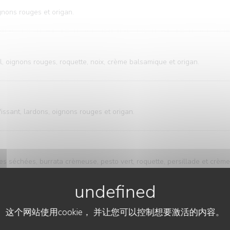
gnons rouges et origan.
, oignons rouges, roquette, noix, crème balsamique et origan.
ssant, lardons, oignons rouges et origan.
s séchées, burrata crèmeuse, pesto vert, roquette, persillade et crèm
, oignons rouges, roquette, aneth, citron et graines de sésame.
这个网站使用cookie， 并让您可以控制想要激活的内容。