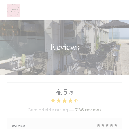
Cookies beheer paneel
Reviews
4.5
/5
Gemiddelde rating —
736 reviews
Service