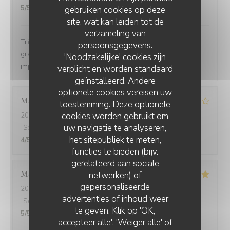
5
/5
gebruiken cookies op deze
site, wat kan leiden tot de
verzameling van
Très agréable emplacement, nous avons mangé sur la
persoonsgegevens.
grande terrasse. La cuisine est bonne et le service
'Noodzakelijke' cookies zijn
impeccable.
verplicht en worden standaard
geïnstalleerd. Andere
optionele cookies vereisen uw
Mathieu
A
toestemming. Deze optionele
cookies worden gebruikt om
2026-08-06
- 20:30 - Gasten 3
uw navigatie te analyseren,
Service
:
4
/5
Atmosfeer
:
4
/5
Keuken
:
4
/5
Kwaliteit / Prijs
:
het sitepubliek te meten,
4
/5
functies te bieden (bijv.
gerelateerd aan sociale
Morgane
B
netwerken) of
gepersonaliseerde
2026-08-05
- 19:15 - Gasten 3
advertenties of inhoud weer
Service
:
5
/5
Atmosfeer
:
5
/5
Keuken
:
5
/5
Kwaliteit / Prijs
:
te geven. Klik op 'OK,
5
/5
accepteer alle', 'Weiger alle' of